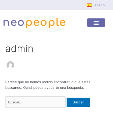
Ir
Buscar
Español
al
por:
contenido
Centro de Personas
Tiempo Libre
Tiempo y Asistencia
Help Center
admin
Parece que no hemos podido encontrar lo que estás
buscando. Quizá pueda ayudarte una búsqueda.